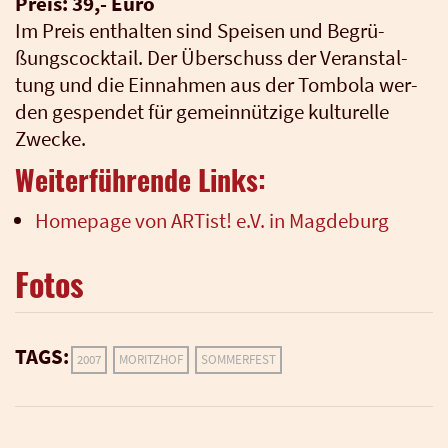
Preis: 39,- Euro
Im Preis ent­hal­ten sind Spei­sen und Begrü­
ßungs­cock­tail. Der Über­schuss der Ver­an­stal­
tung und die Ein­nah­men aus der Tom­bo­la wer­
den gespen­det für gemein­nüt­zi­ge kul­tu­rel­le
Zwe­cke.
Weiterführende Links:
Home­page von ARTist! e.V. in Mag­de­burg
Fotos
TAGS:
2007
MORITZHOF
SOMMERFEST