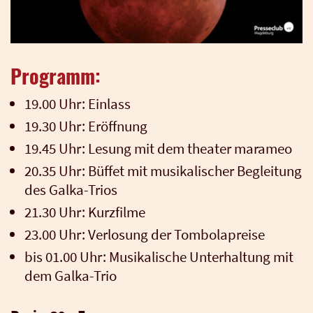
Programm:
19.00 Uhr: Ein­lass
19.30 Uhr: Eröff­nung
19.45 Uhr: Lesung mit dem thea­ter mara­meo
20.35 Uhr: Büf­fet mit musi­ka­li­scher Beglei­tung
des Gal­ka-Tri­os
21.30 Uhr: Kurz­fil­me
23.00 Uhr: Ver­lo­sung der Tom­bo­la­prei­se
bis 01.00 Uhr: Musi­ka­li­sche Unter­hal­tung mit
dem Gal­ka-Trio