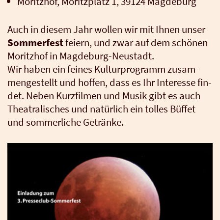
Moritz­hof, Moritz­platz 1, 39124 Mag­de­burg
Auch in die­sem Jahr wol­len wir mit Ihnen unser
Som­mer­fest
fei­ern, und zwar auf dem schö­nen
Moritz­hof in Mag­de­burg-Neu­stadt.
Wir haben ein fei­nes Kul­tur­pro­gramm zusam­
men­ge­stellt und hof­fen, dass es Ihr Inter­es­se fin­
det. Neben Kurz­fil­men und Musik gibt es auch
Thea­tra­li­sches und natür­lich ein tol­les Büf­fet
und som­mer­li­che Geträn­ke.