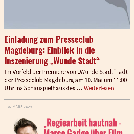
Einladung zum Presseclub
Magdeburg: Einblick in die
Inszenierung „Wunde Stadt“
Im Vor­feld der Pre­mie­re von „Wun­de Stadt“ lädt
der Pres­se­club Mag­de­burg am 10. Mai um 11:00
Uhr ins Schau­spiel­haus des …
Wei­ter­le­sen
18. MÄRZ 2026