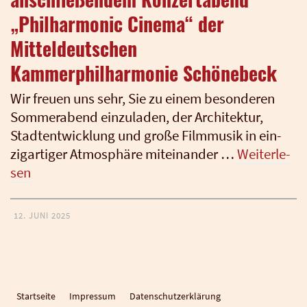
„Philharmonic Cinema“ der
Mitteldeutschen
Kammerphilharmonie Schönebeck
Wir freu­en uns sehr, Sie zu einem beson­de­ren
Som­mer­abend ein­zu­la­den, der Archi­tek­tur,
Stadt­ent­wick­lung und gro­ße Film­mu­sik in ein­
zig­ar­ti­ger Atmo­sphä­re mit­ein­an­der …
Wei­ter­le­
sen
12. JUNI 2025
Startseite
Impressum
Datenschutzerklärung