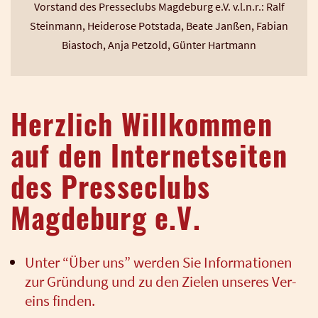
Vor­stand des Pres­se­clubs Mag­de­burg e.V. v.l.n.r.: Ralf
Stein­mann, Hei­de­ro­se Potsta­da, Bea­te Jan­ßen, Fabi­an
Bias­toch, Anja Pet­zold, Gün­ter Hart­mann
Herzlich Willkommen
auf den Internetseiten
des Presseclubs
Magdeburg e.V.
Unter “Über uns” wer­den Sie Infor­ma­tio­nen
zur Grün­dung und zu den Zie­len unse­res Ver­
eins fin­den.