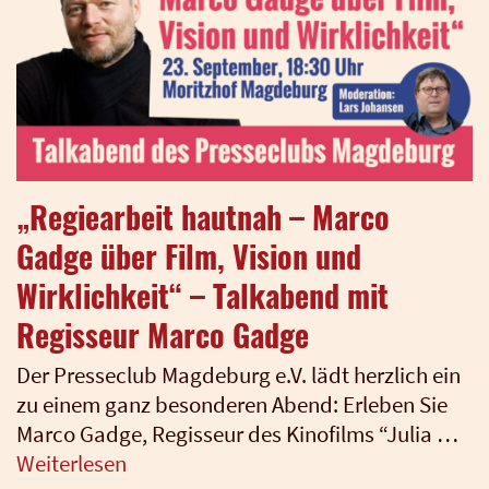
„Regiearbeit hautnah – Marco
Gadge über Film, Vision und
Wirklichkeit“ – Talkabend mit
Regisseur Marco Gadge
Der Pres­se­club Mag­de­burg e.V. lädt herz­lich ein
zu einem ganz beson­de­ren Abend: Erle­ben Sie
Mar­co Gadge, Regis­seur des Kino­films “Julia …
Wei­ter­le­sen