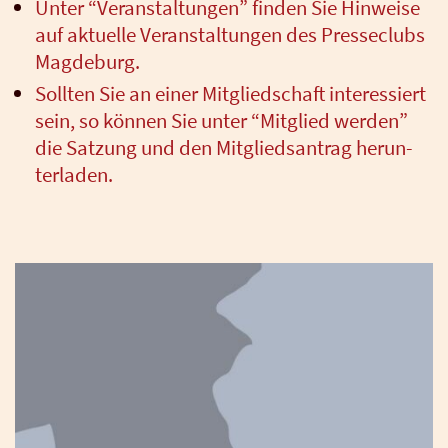
Unter “Ver­an­stal­tun­gen” fin­den Sie Hin­wei­se
auf aktu­el­le Ver­an­stal­tun­gen des Pres­se­clubs
Mag­de­burg.
Soll­ten Sie an einer Mit­glied­schaft inter­es­siert
sein, so kön­nen Sie unter “Mit­glied wer­den”
die Sat­zung und den Mit­glieds­an­trag her­un­
ter­la­den.