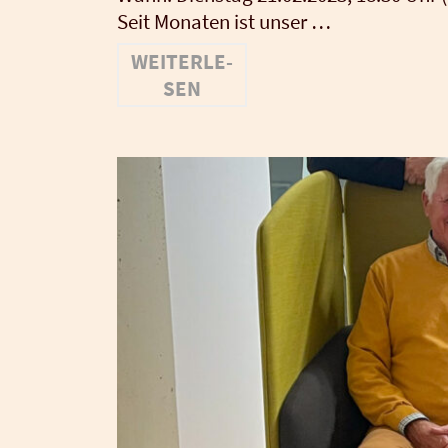
Seit Mona­ten ist unser …
WEI­TER­LE­
SEN