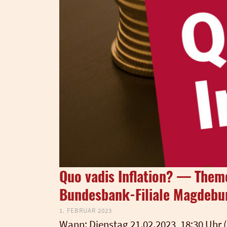
Quo vadis Inflation? — The
Bundesbank-Filiale Magdebu
1. FEBRUAR 2023
Wann: Diens­tag 21.02.2023, 18:30 Uhr (E