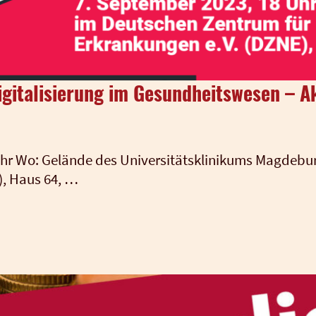
gitalisierung im Gesundheitswesen – A
r Wo: Gelän­de des Uni­ver­si­täts­kli­ni­kums Mag­de­b
E), Haus 64, …