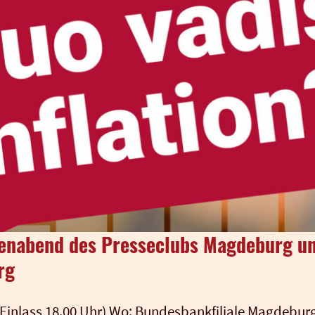
menabend des Presseclubs Magdeburg u
rg
in­lass 18.00 Uhr) Wo: Bun­des­bank­fi­lia­le Mag­de­bu