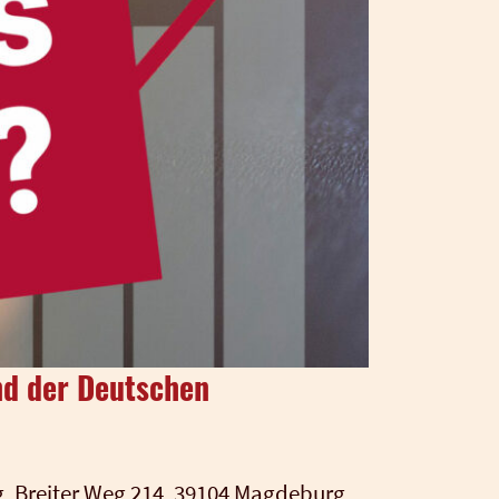
nd der Deutschen
rg, Brei­ter Weg 214, 39104 Mag­de­burg