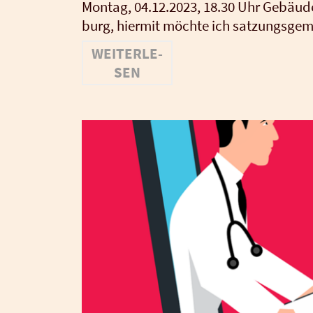
Mon­tag, 04.12.2023, 18.30 Uhr Gebäu­de d
burg, hier­mit möch­te ich sat­zungs­ge
WEI­TER­LE­
SEN