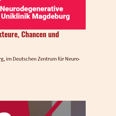
kteure, Chancen und
urg, im Deut­schen Zen­trum für Neu­ro­