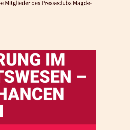
e Mit­glie­der des Pres­se­clubs Mag­de­