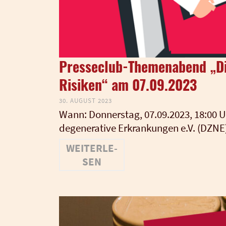
Presseclub-Themenabend „Di
Risiken“ am 07.09.2023
30. AUGUST 2023
Wann: Don­ners­tag, 07.09.2023, 18:00 Uh
de­ge­nera­ti­ve Erkran­kun­gen e.V. (DZN
WEI­TER­LE­
SEN