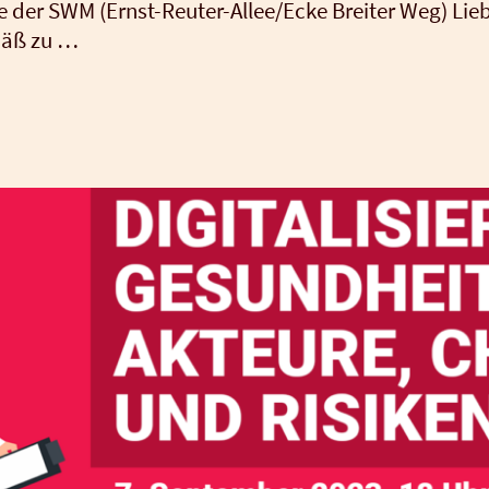
er SWM (Ernst-Reu­­ter-Allee/E­­cke Brei­ter Weg) Lie­b
­mäß zu …