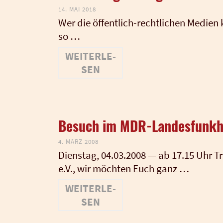
14. MAI 2018
Wer die öffen­t­­lich-rech­t­­li­chen Medi­e
so …
WEI­TER­LE­
SEN
Besuch im MDR-Landesfunk
4. MÄRZ 2008
Diens­tag, 04.03.2008 — ab 17.15 Uhr Tref
e.V., wir möch­ten Euch ganz …
WEI­TER­LE­
SEN