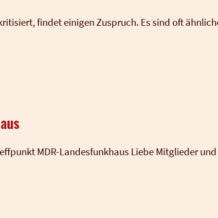
n kri­ti­siert, fin­det eini­gen Zuspruch. Es sind oft ähn­l
haus
f­punkt MDR-Lan­­des­­fun­k­haus Lie­be Mit­glie­der un