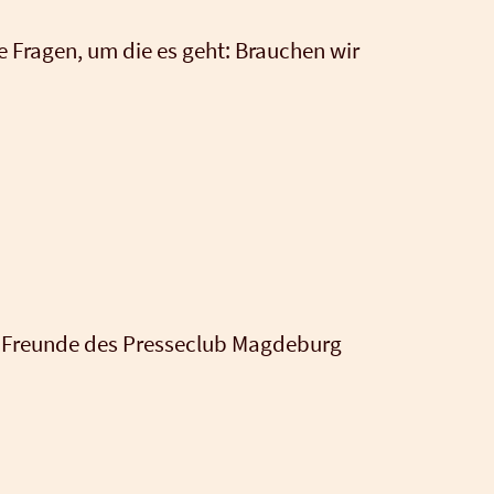
i­che Fra­gen, um die es geht: Brau­chen wir
d Freun­de des Pres­se­club Mag­de­burg