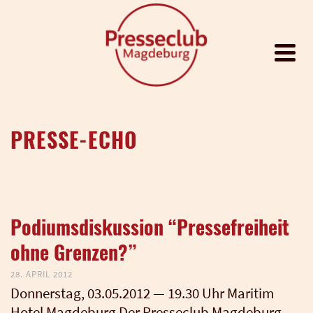
PRESSE-ECHO
Podiumsdiskussion “Pressefreiheit
ohne Grenzen?”
28. APRIL 2012
Don­ners­tag, 03.05.2012 — 19.30 Uhr Mari­tim
Hotel Mag­de­burg Der Pres­se­club Mag­de­burg