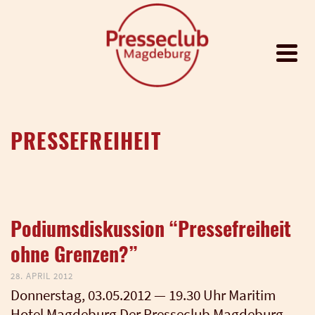
PRESSEFREIHEIT
Podiumsdiskussion “Pressefreiheit
ohne Grenzen?”
28. APRIL 2012
Don­ners­tag, 03.05.2012 — 19.30 Uhr Mari­tim
Hotel Mag­de­burg Der Pres­se­club Mag­de­burg