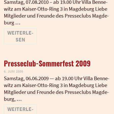
Sams­tag, 07.08.2010 – ab 19.00 Uhr Vil­la Ben­ne­
witz am Kai­­ser-Otto-Ring 3 in Mag­de­burg Lie­be
Mit­glie­der und Freun­de des Pres­se­clubs Mag­de­
burg …
WEI­TER­LE­
SEN
Presseclub-Sommerfest 2009
6. JUNI 2009
Sams­tag, 06.06.2009 — ab 19.00 Uhr Vil­la Ben­ne­
witz am Kai­­ser-Otto-Ring 3 in Mag­de­burg Lie­be
Mit­glie­der und Freun­de des Pres­se­clubs Mag­de­
burg, …
WEI­TER­LE­