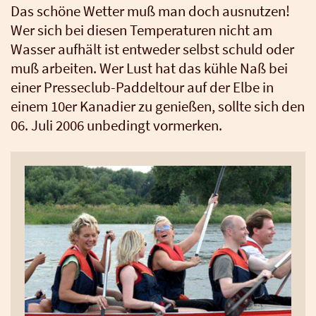
Das schö­ne Wet­ter muß man doch aus­nut­zen!
Wer sich bei die­sen Tem­pe­ra­tu­ren nicht am
Was­ser auf­hält ist ent­we­der selbst schuld oder
muß arbei­ten. Wer Lust hat das küh­le Naß bei
einer Pres­se­club-Pad­del­tour auf der Elbe in
einem 10er Kana­di­er zu genie­ßen, soll­te sich den
06. Juli 2006 unbe­dingt vor­mer­ken.