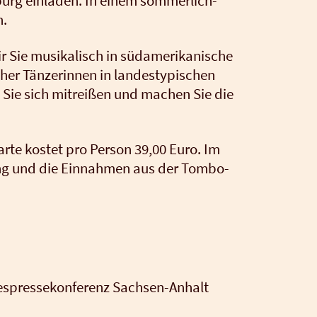
­burg ein­la­den. In einem som­mer­lich-
n.
 Sie musi­ka­lisch in süd­ame­ri­ka­ni­sche
r Tän­ze­rin­nen in lan­des­ty­pi­schen
 Sie sich mit­rei­ßen und machen Sie die
ar­te kos­tet pro Per­son 39,00 Euro. Im
tung und die Ein­nah­men aus der Tom­bo­
­pres­se­kon­fe­renz Sach­sen-Anhalt