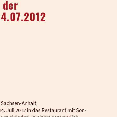
 der
14.07.2012
z Sach­sen-Anhalt,
 14. Juli 2012 in das Restau­rant mit Son­