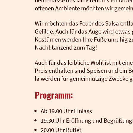
nen­ter­ras­se des Minis­te­ri­ums für Arb
offe­nen Ambi­en­te möch­ten wir gemein­
Wir möch­ten das Feu­er des Sal­sa ent­fa­
Gefil­de. Auch für das Auge wird etwas ge
Kos­tü­men wer­den Ihre Füße unru­hig z
Nacht tan­zend zum Tag!
Auch für das leib­li­che Wohl ist mit eine
Preis ent­hal­ten sind Spei­sen und ein 
la wer­den für gemein­nüt­zi­ge Zwe­cke g
Programm:
Ab 19.00 Uhr Ein­lass
19.30 Uhr Eröff­nung und Begrü­ßung d
20.00 Uhr Buf­fet