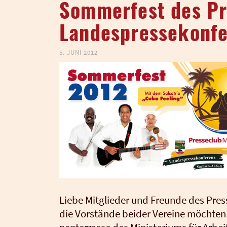
Sommerfest des Pr
Landespressekonfe
5. JUNI 2012
Lie­be Mit­glie­der und Freun­de des Pres
die Vor­stän­de bei­der Ver­ei­ne möch­te