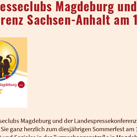
esseclubs Magdeburg und
renz Sachsen-Anhalt am 
­se­clubs Mag­de­burg und der Lan­des­pres­se­kon­fe­ren
n Sie ganz herz­lich zum dies­jäh­ri­gen Som­mer­fest am