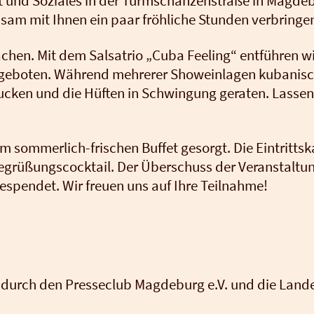
eit und Sozia­les in der Turmschan­zen­stra­ße in Mag­de
sam mit Ihnen ein paar fröh­li­che Stun­den ver­brin­ge
chen. Mit dem Sal­sa­trio „Cuba Fee­ling“ ent­füh­ren wir
bo­ten. Wäh­rend meh­re­rer Show­ein­la­gen kuba­ni­sche
ucken und die Hüf­ten in Schwin­gung gera­ten. Las­sen
m som­mer­lich-fri­schen Buf­fet gesorgt. Die Ein­tritts­k
Begrü­ßungs­cock­tail. Der Über­schuss der Ver­an­stal­
espen­det. Wir freu­en uns auf Ihre Teil­nah­me!
urch den Pres­se­club Mag­de­burg e.V. und die Lan­des