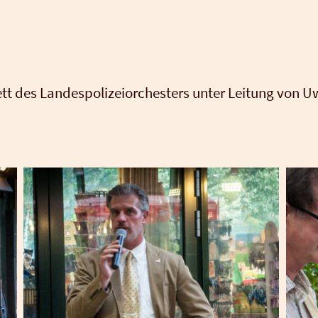
ett des Lan­des­po­li­zei­or­ches­ters unter Lei­tung von