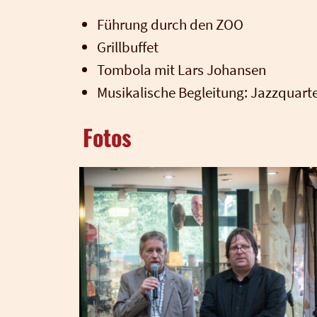
Füh­rung durch den ZOO
Grill­buf­fet
Tom­bo­la mit Lars Johan­sen
Musi­ka­li­sche Beglei­tung: Jazz­quar­t
Fotos