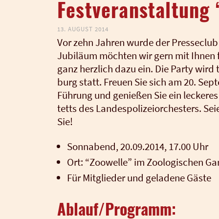
Festveranstaltung 
13. AUGUST 2014
Vor zehn Jah­ren wur­de der Pres­se­club
Jubi­lä­um möch­ten wir gern mit Ihnen f
ganz herz­lich dazu ein. Die Par­ty wird 
burg statt. Freu­en Sie sich am 20. Sep­t
Füh­rung und genie­ßen Sie ein lecke­res 
tetts des Lan­des­po­li­zei­or­ches­ters. S
Sie!
Sonn­abend, 20.09.2014, 17.00 Uhr
Ort: “Zoo­wel­le” im Zoo­lo­gi­schen Ga
Für Mit­glie­der und gela­de­ne Gäs­te
Ablauf/Programm: