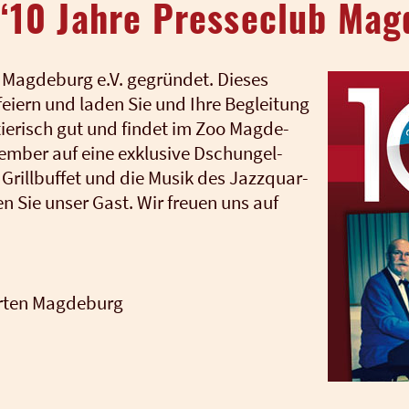
“10 Jahre Presseclub Mag
 Mag­de­burg e.V. gegrün­det. Die­ses
ei­ern und laden Sie und Ihre Beglei­tung
tie­risch gut und fin­det im Zoo Mag­de­
em­ber auf eine exklu­si­ve Dschun­gel-
Grill­buf­fet und die Musik des Jazz­quar­
ei­en Sie unser Gast. Wir freu­en uns auf
r­ten Mag­de­burg