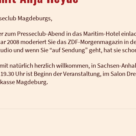
­se­club Mag­de­burgs,
r zum Pres­se­club-Abend in das Mari­tim-Hotel ein­la­d
u­ar 2008 mode­riert Sie das ZDF-Mor­gen­ma­ga­zin in de
u­dio und wenn Sie “auf Sen­dung” geht, hat sie schon e
mit natür­lich herz­lich will­kom­men, in Sach­sen-Anha
9.30 Uhr ist Beginn der Ver­an­stal­tung, im Salon Dre
r­kas­se Mag­de­burg.