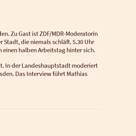
en. Zu Gast ist ZDF/M­DR-Mode­ra­to­rin
r Stadt, die nie­mals schläft. 5.30 Uhr
inen hal­ben Arbeits­tag hin­ter sich.
lt. In der Lan­des­haupt­stadt mode­riert
s­den. Das Inter­view führt Mathi­as