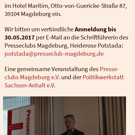
im Hotel Mari­tim, Otto-von-Gue­ri­cke-Stra­ße 87,
39104 Mag­de­burg ein.
Wir bit­ten um ver­bind­li­che
Anmel­dung bis
30.05.2017
per E‑Mail an die Schrift­füh­re­rin des
Pres­se­clubs Mag­de­burg, Hei­de­ro­se Potsta­da:
potstada@presseclub-magdeburg.de
Eine gemein­sa­me Ver­an­stal­tung des
Pres­se­
clubs Mag­de­burg e.V.
und der
Poli­tik­werk­statt
Sach­sen-Anhalt e.V.