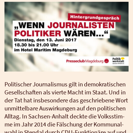
Poli­ti­scher Jour­na­lis­mus gilt in demo­kra­ti­schen
Gesell­schaf­ten als vier­te Macht im Staat. Und in
der Tat hat ins­be­son­de­re das geschrie­be­ne Wort
unmit­tel­ba­re Aus­wir­kun­gen auf den poli­ti­schen
All­tag. In Sach­sen-Anhalt deck­te die Volks­stim­
me im Jahr 2014 die Fäl­schung der Kom­mu­nal­
wahl in Stend­al durch CDU-Funk­tio­nä­re auf und