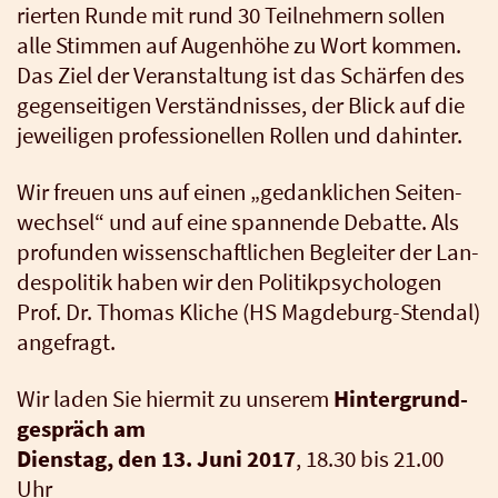
rier­ten Run­de mit rund 30 Teil­neh­mern sol­len
alle Stim­men auf Augen­hö­he zu Wort kom­men.
Das Ziel der Ver­an­stal­tung ist das Schär­fen des
gegen­sei­ti­gen Ver­ständ­nis­ses, der Blick auf die
jewei­li­gen pro­fes­sio­nel­len Rol­len und dahin­ter.
Wir freu­en uns auf einen „gedank­li­chen Sei­ten­
wech­sel“ und auf eine span­nen­de Debat­te. Als
pro­fun­den wis­sen­schaft­li­chen Beglei­ter der Lan­
des­po­li­tik haben wir den Poli­tik­psy­cho­lo­gen
Prof. Dr. Tho­mas Kli­che (HS Mag­de­burg-Stend­al)
ange­fragt.
Wir laden Sie hier­mit zu unse­rem
Hin­ter­grund­
ge­spräch am
Diens­tag, den 13. Juni 2017
, 18.30 bis 21.00
Uhr