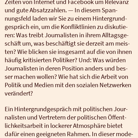
Zei­ten von Inter­net und Face­book um Rele­vanz
und gute Absatz­zah­len. — In die­sem Span­
nungs­feld laden wir Sie zu einem Hin­ter­grund­
ge­spräch ein, um die Kon­flikt­li­ni­en zu dis­ku­tie­
ren: Was treibt Jour­na­lis­ten in ihrem All­tags­ge­
schäft um, was beschäf­tigt sie der­zeit am meis­
ten? Wie bli­cken sie ins­ge­samt auf die von ihnen
häu­fig kri­ti­sier­ten Poli­ti­ker? Und: Was wür­den
Jour­na­lis­ten in deren Posi­ti­on anders und bes­
ser machen wol­len? Wie hat sich die Arbeit von
Poli­tik und Medi­en mit den sozia­len Netz­wer­ken
ver­än­dert?
Ein Hin­ter­grund­ge­spräch mit poli­ti­schen Jour­
na­lis­ten und Ver­tre­tern der poli­ti­schen Öffent­
lich­keits­ar­beit in locke­rer Atmo­sphä­re bie­tet
dafür einen geeig­ne­ten Rah­men. In die­ser mode­