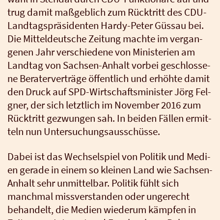
trug damit maß­geb­lich zum Rück­tritt des CDU-
Land­tags­prä­si­den­ten Har­dy-Peter Güss­au bei.
Die Mit­tel­deut­sche Zei­tung mach­te im ver­gan­
ge­nen Jahr ver­schie­de­ne von Minis­te­ri­en am
Land­tag von Sach­sen-Anhalt vor­bei geschlos­se­
ne Bera­ter­ver­trä­ge öffent­lich und erhöh­te damit
den Druck auf SPD-Wirt­schafts­mi­nis­ter Jörg Fel­
g­ner, der sich letzt­lich im Novem­ber 2016 zum
Rück­tritt gezwun­gen sah. In bei­den Fäl­len ermit­
teln nun Unter­su­chungs­aus­schüs­se.
Dabei ist das Wech­sel­spiel von Poli­tik und Medi­
en gera­de in einem so klei­nen Land wie Sach­sen-
Anhalt sehr unmit­tel­bar. Poli­tik fühlt sich
manch­mal miss­ver­stan­den oder unge­recht
behan­delt, die Medi­en wie­der­um kämp­fen in