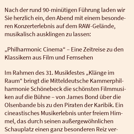
Nach der rund 90-minü­ti­gen Füh­rung laden wir
Sie herz­lich ein, den Abend mit einem beson­de­
ren Kon­zert­er­leb­nis auf dem RAW-Gelän­de,
musi­ka­lisch aus­klin­gen zu las­sen:
„Phil­har­mo­nic Cine­ma“ – Eine Zeit­rei­se zu den
Klas­si­kern aus Film und Fern­se­hen
Im Rah­men des 31. Musik­fes­tes „Klän­ge im
Raum“ bringt die Mit­tel­deut­sche Kam­mer­phil­
har­mo­nie Schö­ne­beck die schöns­ten Film­mu­si­
ken auf die Büh­ne – von James Bond über die
Olsen­ban­de bis zu den Pira­ten der Kari­bik. Ein
cine­as­ti­sches Musik­erleb­nis unter frei­em Him­
mel, das durch sei­nen außer­ge­wöhn­li­chen
Schau­platz einen ganz beson­de­ren Reiz ver­