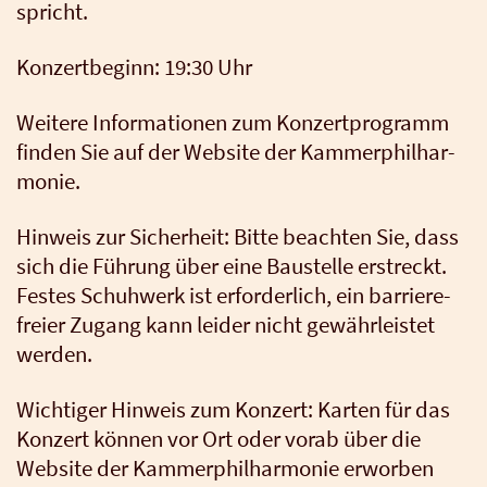
spricht.
Kon­zert­be­ginn: 19:30 Uhr
Wei­te­re Infor­ma­tio­nen zum Kon­zert­pro­gramm
fin­den Sie auf der Web­site der Kam­mer­phil­har­
mo­nie.
Hin­weis zur Sicher­heit: Bit­te beach­ten Sie, dass
sich die Füh­rung über eine Bau­stel­le erstreckt.
Fes­tes Schuh­werk ist erfor­der­lich, ein bar­rie­re­
frei­er Zugang kann lei­der nicht gewähr­leis­tet
wer­den.
Wich­ti­ger Hin­weis zum Kon­zert: Kar­ten für das
Kon­zert kön­nen vor Ort oder vor­ab über die
Web­site der Kam­mer­phil­har­mo­nie erwor­ben