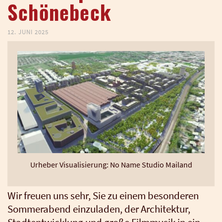
Schönebeck
12. JUNI 2025
Urhe­ber Visua­li­sie­rung: No Name Stu­dio Mai­land
Wir freu­en uns sehr, Sie zu einem beson­de­ren
Som­mer­abend ein­zu­la­den, der Archi­tek­tur,