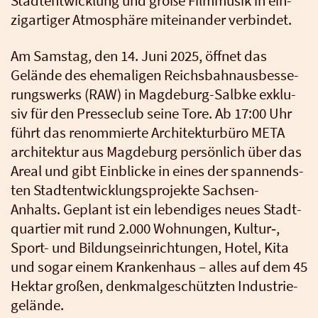
Stadt­ent­wick­lung und gro­ße Film­mu­sik in ein­
zig­ar­ti­ger Atmo­sphä­re mit­ein­an­der ver­bin­det.
Am Sams­tag, den 14. Juni 2025, öff­net das
Gelän­de des ehe­ma­li­gen Reichs­bahn­aus­bes­se­
rungs­werks (RAW) in Mag­de­burg-Salb­ke exklu­
siv für den Pres­se­club sei­ne Tore. Ab 17:00 Uhr
führt das renom­mier­te Archi­tek­tur­bü­ro META
archi­tek­tur aus Mag­de­burg per­sön­lich über das
Are­al und gibt Ein­bli­cke in eines der span­nends­
ten Stadt­ent­wick­lungs­pro­jek­te Sach­sen-
Anhalts. Geplant ist ein leben­di­ges neu­es Stadt­
quar­tier mit rund 2.000 Woh­nun­gen, Kultur‑,
Sport- und Bil­dungs­ein­rich­tun­gen, Hotel, Kita
und sogar einem Kran­ken­haus – alles auf dem 45
Hekt­ar gro­ßen, denk­mal­ge­schütz­ten Indus­trie­
ge­län­de.