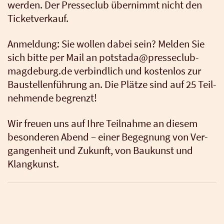
wer­den. Der Pres­se­club über­nimmt nicht den
Ticket­ver­kauf.
Anmel­dung: Sie wol­len dabei sein? Mel­den Sie
sich bit­te per Mail an potstada@presseclub-
magdeburg.de ver­bind­lich und kos­ten­los zur
Bau­stel­len­füh­rung an. Die Plät­ze sind auf 25 Teil­
neh­men­de begrenzt!
Wir freu­en uns auf Ihre Teil­nah­me an die­sem
beson­de­ren Abend – einer Begeg­nung von Ver­
gan­gen­heit und Zukunft, von Bau­kunst und
Klang­kunst.